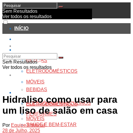
Sem Resultados
Ver todos os resultados
INÍCIO
PRODUTOS
INÍCIO
CASA
PRODUTOS
BEBIDAS
Sem Resultados
Ver todos os resultados
ELETRODOMÉSTICOS
CASA
MÓVEIS
BEBIDAS
CUIDADOS PESSOAIS
Hidraliso como usar para
ACESSÓRIOS MASCULINOS
ELETRODOMÉSTICOS
um liso de salão em casa
PERFURMES
MÓVEIS
SAÚDE E BEM-ESTAR
Por
Equipe Editorial
28 de Julho, 2025