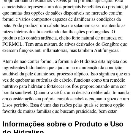
proporcionando resultados visíveis já na primeira aplicação. Essa
característica representa um dos principais benefícios do produto, já
que muitas das opções de salões disponíveis no mercado contém
formol e vários compostos capazes de danificar as condições da
pele. P
ode produzir um cabelo liso de salão em casa, mantendo as
raízes inteiras dos fios evitando danificações prolongadas.
O
produto não contém ardência, cheiro forte natural de natureza ou
FORMOL.
Tem uma mistura de ativos derivados do Gengibre que
exercem funções anti-inflamatórias, mas também Antifúngicas.
Além de não conter formol, a fórmula do Hidraliso está repleta dos
ingredientes hidratantes que ajudam na manutenção da condição
saudável da pele durante seu processo alíptico.
Isso significa que em
vez de quebrar as cutículas do cabelo, funciona como um remédio
nutritivo para hidratar e fortalecer los fios proporcionando uma cor
bonita saudável.
Quando você faz uma decisão deliberada, tomando
em consideração sua própria cura dos cabelos enquanto goza de um
Lisos perfeito.
Essa é uma das razões pelas quais se tornou opção
favorita de muitas famílias que buscam praticidade, bem-estar.
Informações sobre o Produto e Uso
do Hidraliso