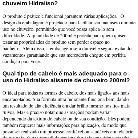
chuveiro Hidraliso?
O produto é prático e funcional garantem várias aplicações.
O
design da embalagem é projetado para facilitar seu manuseio durante
uso no chuveiro, permitindo que você possa aplica-lo sem
dificuldade.
A quantidade de 200ml é perfeita para quem quiser
testar as propriedades do produto sem perder espaço no
banheiro.
Além disso, a embalagem será durável e segura evitando
vazamentos garantiando que sua mercadoria chegue em perfeita
condição para você.
Qual tipo de cabelo é mais adequado para o
uso do Hidraliso alisante de chuveiro 200ml?
O ideal para todas as formas de cabelo, dos mais ligados aos mais
encaracolados.
Sua fórmula ultra hidratante funciona bem, dando
um resultado de alta eficiência em dar brilho mesmo nos fios mais
ruivos.
Mas é preciso notar que as reações podem variar
dependendo da textura do cabelo ou de sua condição.
Eles podem
também requerer mais informações para aplicação, de modo que
possa ser realizado um processo confiável ou saudáveis em relatório
da sua pele.
O uso versátil do produto faz dele uma ótima escolha