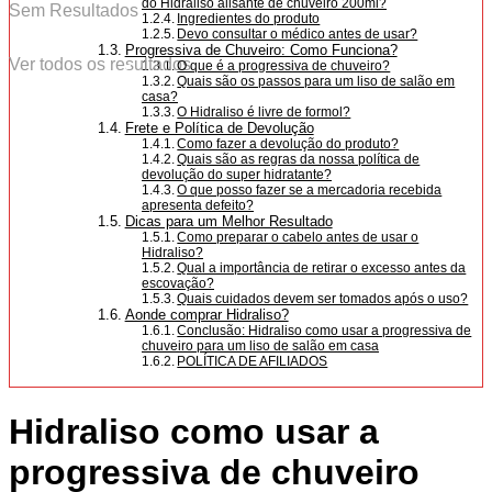
do Hidraliso alisante de chuveiro 200ml?
Sem Resultados
Ingredientes do produto
Devo consultar o médico antes de usar?
Progressiva de Chuveiro: Como Funciona?
Ver todos os resultados
O que é a progressiva de chuveiro?
Quais são os passos para um liso de salão em
casa?
O Hidraliso é livre de formol?
Frete e Política de Devolução
Como fazer a devolução do produto?
Quais são as regras da nossa política de
devolução do super hidratante?
O que posso fazer se a mercadoria recebida
apresenta defeito?
Dicas para um Melhor Resultado
Como preparar o cabelo antes de usar o
Hidraliso?
Qual a importância de retirar o excesso antes da
escovação?
Quais cuidados devem ser tomados após o uso?
Aonde comprar Hidraliso?
Conclusão: Hidraliso como usar a progressiva de
chuveiro para um liso de salão em casa
POLÍTICA DE AFILIADOS
Hidraliso como usar a
progressiva de chuveiro