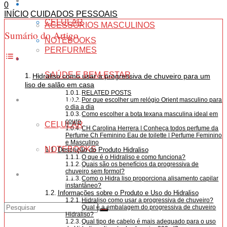
CUIDADOS PESSOAIS
TECNOLOGIA
0
INÍCIO
CUIDADOS PESSOAIS
CELULAR
ACESSÓRIOS MASCULINOS
Sumário do Artigo
NOTEBOOKS
PERFURMES
ESCRITÓRIO
SAÚDE E BEM-ESTAR
Hidraliso como usar a progressiva de chuveiro para um
liso de salão em casa
RELATED POSTS
TECNOLOGIA
Por que escolher um relógio Orient masculino para
o dia a dia
Como escolher a bota texana masculina ideal em
couro
CELULAR
CH Carolina Herrera | Conheça todos perfume da
Perfume Ch Feminino Eau de toilette | Perfume Feminino
e Masculino
NOTEBOOKS
Descrição do Produto Hidraliso
O que é o Hidraliso e como funciona?
Quais são os benefícios da progressiva de
chuveiro sem formol?
ESCRITÓRIO
Como o Hidra liso proporciona alisamento capilar
instantâneo?
Informações sobre o Produto e Uso do Hidraliso
Hidraliso como usar a progressiva de chuveiro?
Qual é a embalagem do progressiva de chuveiro
Hidraliso?
Qual tipo de cabelo é mais adequado para o uso