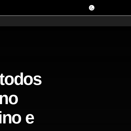
 todos
ino
ino e