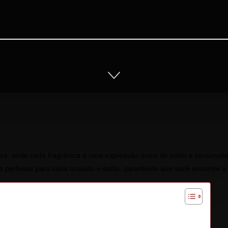
a, onde cada fragrância é uma expressão única de estilo e personalid
 perfeitas para cada ocasião e estilo, garantindo que você encontre a