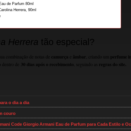
 Eau de Parfum 80ml
rolina Herrera, 90ml
e
a Herrera
tão especial?
camurça
âmbar
perfume i
 sua combinação de notas de
e
, criando um
30 dias após o recebimento
regras do site.
o dentro de
, seguindo as
ara o dia a dia
em couro
mani Code Giorgio Armani Eau de Parfum para Cada Estilo e Oc