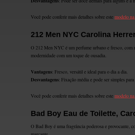
Desvantagens
: Pode ser doce demais para alguns e a f
Você pode conferir mais detalhes sobre este
modelo n
212 Men NYC Carolina Herrer
O 212 Men NYC é um perfume urbano e fresco, com notas
modernidade com um toque de ousadia.
Vantagens
: Fresco, versátil e ideal para o dia a dia.
Desvantagens
: Fixação média e pode ser simples para
Você pode conferir mais detalhes sobre este
modelo n
Bad Boy Eau de Toilette, Car
O Bad Boy é uma fragrância poderosa e provocante, com
marcante.