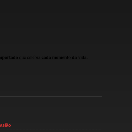
mportado
cada momento da vida
que celebra
.
asião