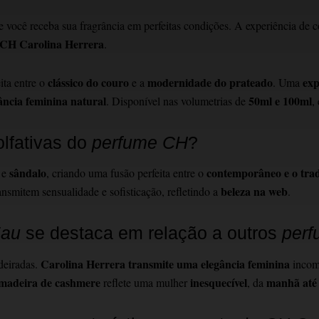
e você receba sua fragrância em perfeitas condições. A experiência de c
CH Carolina Herrera
.
clássico do couro
modernidade do prateado
exp
ita entre o
e a
. Uma
ncia feminina natural
50ml e 100ml
. Disponível nas volumetrias de
,
olfativas do
perfume CH
?
sândalo
contemporâneo e o trad
e
, criando uma fusão perfeita entre o
beleza na web
ansmitem sensualidade e sofisticação, refletindo a
.
Eau
se destaca em relação a outros
per
Carolina Herrera transmite uma elegância feminina
deiradas.
incom
madeira de cashmere
inesquecível
manhã até 
reflete uma mulher
, da