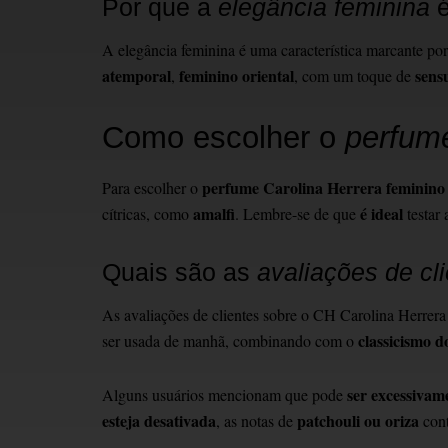
Por que a
elegância feminina
é
A elegância feminina é uma característica marcante p
atemporal
feminino oriental
sens
,
, com um toque de
Como escolher o
perfum
perfume Carolina Herrera feminino 
Para escolher o
amalfi
é ideal
cítricas, como
. Lembre-se de que
testar 
Quais são as
avaliações de cl
As avaliações de clientes sobre o CH Carolina Herrer
classicismo d
ser usada de manhã, combinando com o
ser excessivam
Alguns usuários mencionam que pode
esteja desativada
patchouli ou oriza
, as notas de
cont