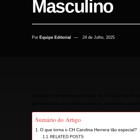
Masculino
Por
Equipe Editorial
24 de Julho, 2025
INÍCIO
CUIDADOS PESSOAIS
Descubra o universo encantador da CH Carolina Herrer
perfumes Eau de Toilette da marca, oferecendo opções
Sumário do Artigo
O que torna o CH Carolina Herrera tão especial?
RELATED POSTS