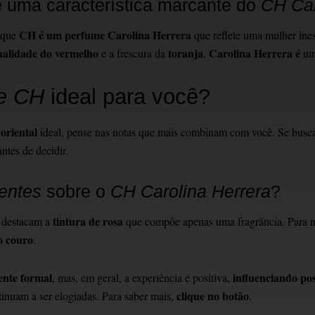
 uma característica marcante do
CH Car
CH é um perfume Carolina Herrera
orque
que reflete uma mulher ine
ualidade do vermelho
toranja
Carolina Herrera é
e a frescura da
.
uma
e CH
ideal para você?
oriental
ideal, pense nas notas que mais combinam com você. Se busca 
antes de decidir.
ientes
sobre o
CH Carolina Herrera
?
tintura de rosa
a destacam a
que compõe apenas uma fragrância. Para m
o couro
.
ente formal
influenciando po
, mas, em geral, a experiência é positiva,
clique no botão
inuam a ser elogiadas. Para saber mais,
.