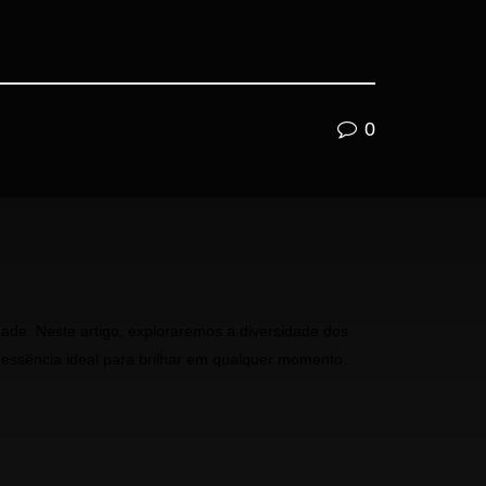
0
ade. Neste artigo, exploraremos a diversidade dos
 essência ideal para brilhar em qualquer momento.