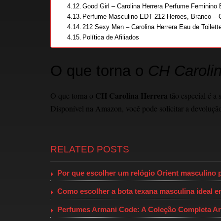
Good Girl – Carolina Herrera Perfume Feminino
Perfume Masculino EDT 212 Heroes, Branco – Ca
212 Sexy Men – Carolina Herrera Eau de Toilett
Política de Afiliados
O que torna o
CH Carolin
CH Carolina Herrera
O que torna o
tão especial é a
Disponível na Amazon, você pode solicitar a devoluçã
RELATED POSTS
Por que escolher um relógio Orient masculino p
Como escolher a bota texana masculina ideal 
Perfumes Armani Code: A Coleção Completa Ar