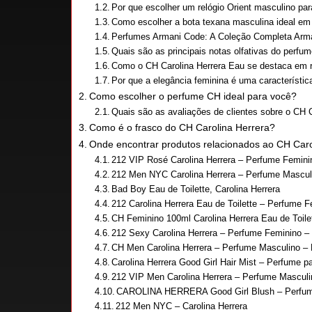
Por que escolher um relógio Orient masculino para
Como escolher a bota texana masculina ideal em
Perfumes Armani Code: A Coleção Completa Arma
Quais são as principais notas olfativas do perfu
Como o CH Carolina Herrera Eau se destaca em r
Por que a elegância feminina é uma característi
Como escolher o perfume CH ideal para você?
Quais são as avaliações de clientes sobre o CH C
Como é o frasco do CH Carolina Herrera?
Onde encontrar produtos relacionados ao CH Caro
212 VIP Rosé Carolina Herrera – Perfume Femin
212 Men NYC Carolina Herrera – Perfume Masculi
Bad Boy Eau de Toilette, Carolina Herrera
212 Carolina Herrera Eau de Toilette – Perfume 
CH Feminino 100ml Carolina Herrera Eau de Toile
212 Sexy Carolina Herrera – Perfume Feminino –
CH Men Carolina Herrera – Perfume Masculino – E
Carolina Herrera Good Girl Hair Mist – Perfume p
212 VIP Men Carolina Herrera – Perfume Masculin
CAROLINA HERRERA Good Girl Blush – Perfum
212 Men NYC – Carolina Herrera