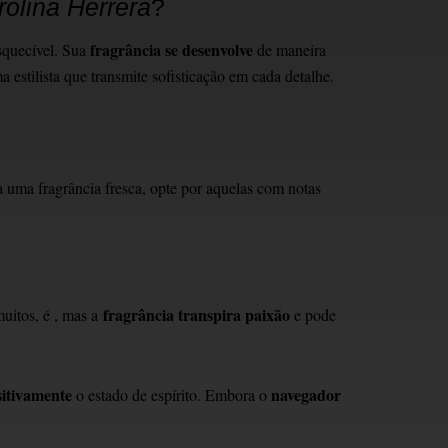
olina Herrera
?
fragrância se desenvolve
squecível. Sua
de maneira
 estilista que transmite sofisticação em cada detalhe.
uma fragrância fresca, opte por aquelas com notas
fragrância transpira paixão
uitos, é , mas a
e pode
sitivamente
navegador
o estado de espírito. Embora o