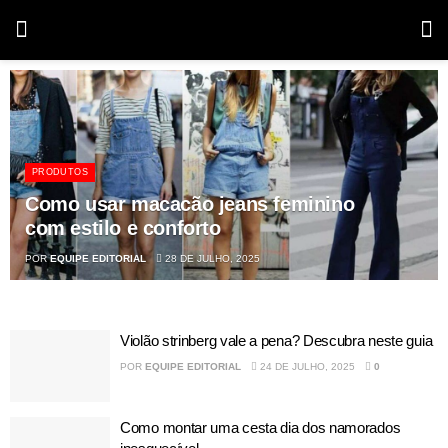
PRODUTOS
Como usar macacão jeans feminino
com estilo e conforto
POR
EQUIPE EDITORIAL
28 DE JULHO, 2025
Violão strinberg vale a pena? Descubra neste guia
POR
EQUIPE EDITORIAL
24 DE JULHO, 2025
0
Como montar uma cesta dia dos namorados