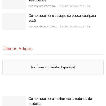
inesquecível
POR
EQUIPE EDITORIAL
24 DE JULHO, 2025
0
Como escolher o caiaque de pesca ideal para
você
POR
EQUIPE EDITORIAL
24 DE JULHO, 2025
0
Últimos Artigos
Nenhum conteúdo disponível
Como escolher a melhor mesa redonda de
madeira