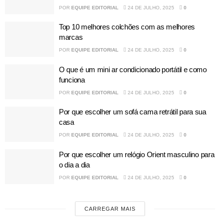
POR
EQUIPE EDITORIAL
24 DE JULHO, 2025
0
Top 10 melhores colchões com as melhores
marcas
POR
EQUIPE EDITORIAL
24 DE JULHO, 2025
0
O que é um mini ar condicionado portátil e como
funciona
POR
EQUIPE EDITORIAL
24 DE JULHO, 2025
0
Por que escolher um sofá cama retrátil para sua
casa
POR
EQUIPE EDITORIAL
24 DE JULHO, 2025
0
Por que escolher um relógio Orient masculino para
o dia a dia
POR
EQUIPE EDITORIAL
24 DE JULHO, 2025
0
CARREGAR MAIS