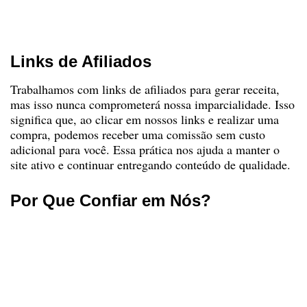
Garantir que todo conteúdo é produzido com
responsabilidade e ética.
Links de Afiliados
Trabalhamos com links de afiliados para gerar receita,
mas isso nunca comprometerá nossa imparcialidade. Isso
significa que, ao clicar em nossos links e realizar uma
compra, podemos receber uma comissão sem custo
adicional para você. Essa prática nos ajuda a manter o
site ativo e continuar entregando conteúdo de qualidade.
Por Que Confiar em Nós?
Temos um compromisso com a
ética
e a
transparência
.
Nossas análises são baseadas em critérios
objetivos e informações confiáveis.
Trabalhamos constantemente para atualizar