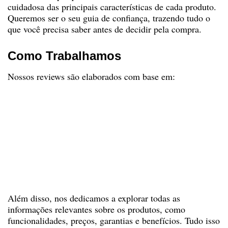
cuidadosa das principais características de cada produto.
Queremos ser o seu guia de confiança, trazendo tudo o
que você precisa saber antes de decidir pela compra.
Como Trabalhamos
Nossos reviews são elaborados com base em:
Pesquisas Profundas
: Investigamos as
especificações, vantagens e desvantagens de
cada produto.
Opiniões Reais
: Levamos em consideração
feedbacks e avaliações de consumidores reais.
Transparência
: Somos claros e diretos sobre
os produtos e serviços que analisamos.
Além disso, nos dedicamos a explorar todas as
informações relevantes sobre os produtos, como
funcionalidades, preços, garantias e benefícios. Tudo isso