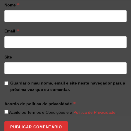
*
Nome
*
Email
Site
Guardar o meu nome, email e site neste navegador para a
próxima vez que eu comentar.
*
Acordo de política de privacidade
Aceito os Termos e Condições e a
Política de Privacidade
.