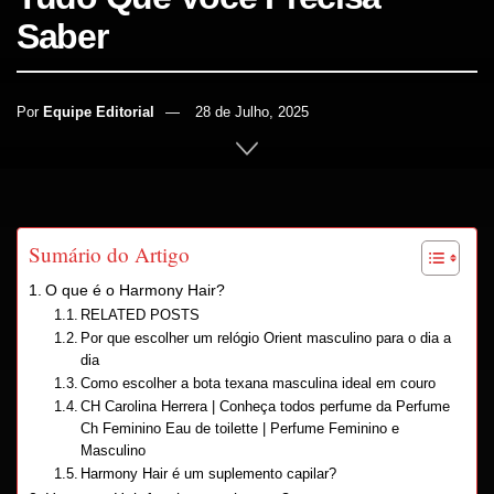
Saber
Por
Equipe Editorial
28 de Julho, 2025
INÍCIO
CUIDADOS PESSOAIS
Sumário do Artigo
O que é o Harmony Hair?
RELATED POSTS
Por que escolher um relógio Orient masculino para o dia a
dia
Como escolher a bota texana masculina ideal em couro
CH Carolina Herrera | Conheça todos perfume da Perfume
Ch Feminino Eau de toilette | Perfume Feminino e
Masculino
Harmony Hair é um suplemento capilar?