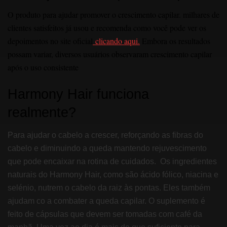
O produto para ajudar promover o crescimento capilar. milhares de
clientes satisfeitos já usou e recomenda como você pode ver os
depoimentos no site oficial
clicando aqui.
Embora os resultados
possam variar, diversos usuários observaram crescimento capilar
após o uso consistente
Harmony Hair funciona
realmente?
Para ajudar o cabelo a crescer, reforçando as fibras do
cabelo e diminuindo a queda mantendo rejuvescimento
que pode encaixar na rotina de cuidados. ͏
Os ingredientes
naturais do Harmony Hair, como são ácido fólico, niacina e
selénio, nutrem o cabelo da raiz às pontas. Eles também
ajudam co a combater a queda capilar. O suplemento é
feito de cápsulas que devem ser tomadas com café da