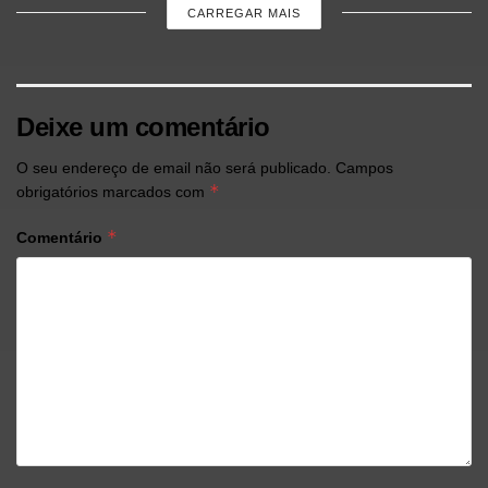
CARREGAR MAIS
Deixe um comentário
O seu endereço de email não será publicado.
Campos
*
obrigatórios marcados com
*
Comentário