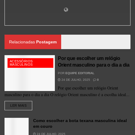
Relacionadas
Postagem
Por que escolher um relógio
ACESSÓRIOS
Orient masculino para o dia a dia
MASCULINOS
POR
EQUIPE EDITORIAL
24 DE JULHO, 2025
0
Por que escolher um relógio Orient
masculino para o dia a dia O relógio Orient masculino é a escolha ideal...
LER MAIS
Como escolher a bota texana masculina ideal
em couro
24 DE JULHO, 2025