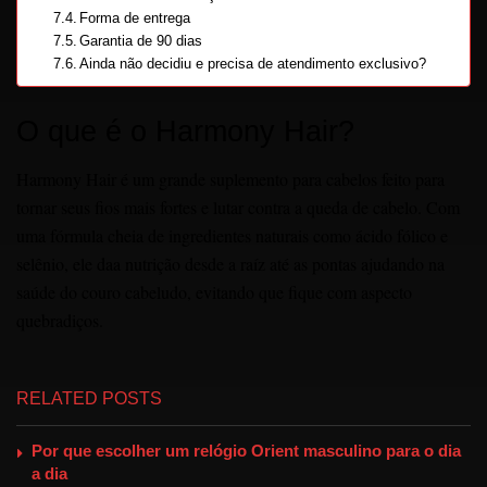
Forma de entrega
Garantia de 90 dias
Ainda não decidiu e precisa de atendimento exclusivo?
O que é o Harmony Hair?
Harmony Hair é um grande ͏su͏plemento para cabelos feito para
tornar seus fios mais ͏fortes e lutar contra͏ a queda de cabelo. Com
uma fórmula cheia de ingredientes naturais como ácido fólico e
sel͏ê͏nio, ele daa nutrição desde a r͏aíz até as pontas͏ ajudando ͏na
saúde do couro cabeludo, evitando que fique com aspecto
quebradiços.
RELATED POSTS
Por que escolher um relógio Orient masculino para o dia
a dia