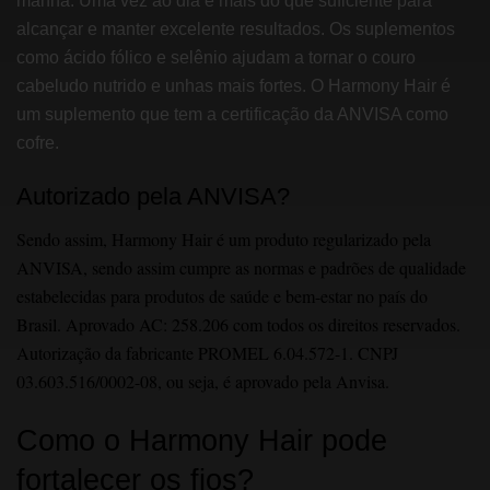
manhã. Uma vez ao dia é mais do que suficiente para
alcançar e manter excelente resultados. Os suplementos
como ácido fólico e selênio ajudam a tornar o couro
cabeludo nutrido e unhas mais fortes. O Harmony Hair é
um suplemento que tem a certificação da ANVISA como
cofre.
Autorizado pela ANVISA?
Sendo assim, Harmony Hair é um produto regularizado pela
ANVISA, sendo assim cumpre as normas e padrões de qualidade
estabelecidas para produtos de saúde e bem-estar no país do
Brasil. Aprovado AC: 258.206 com todos os direitos reservados.
Autorização da fabricante PROMEL 6.04.572-1. CNPJ
03.603.516/0002-08, ou seja, é aprovado pela Anvisa.
Como o Harmony Hair pode
fortalecer os fios?