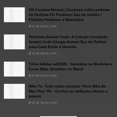
CH Carolina Herrera | Conheça todos perfume
da Perfume Ch Feminino Eau de toilette |
Perfume Feminino e Masculino
24 DE JULHO, 2025
Perfumes Armani Code: A Coleção Completa
Armani Code Giorgio Armani Eau de Parfum
para Cada Estilo e Ocasião
24 DE JULHO, 2025
Tênis Adidas adi2000 · Descubra os Modelos e
Cores Mais Vendidos no Brasil
24 DE JULHO, 2025
Nike Tn: Tudo sobre produto Tênis Nike Air
Max Plus TN – Confira as melhores ofertas e
preços
28 DE JULHO, 2025