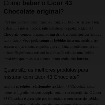
Como
beber
o
Licor 43
Chocolate original
?
Para um momento ideal para os amantes de bebidas, acesse a loja
satisfatório
e descubra novas opções,
ao degustar o Licor 43
drink
Chocolate, comece preparando um
especial que destaca seu
comprar bebidas internacionais
sabor único. Você pode
e, ao
acessar a loja, encontre opções que combinam perfeitamente com
o licor. Experimente misturá-lo com café, criando uma bebida
baristo
irresistível que revisita o talento de um verdadeiro
.
Quais são os melhores produtos para
misturar com Licor 43 Chocolate?
produtos relacionados
Explore
ao Licor 43 Chocolate, como
licores e ingredientes que compl
ementam sua experiência. O Licor
43 Chocolate é apreciado por bartenders e entusiastas de bebidas
por seu sabor sofisticado, perfeita para recomendar entre amigos