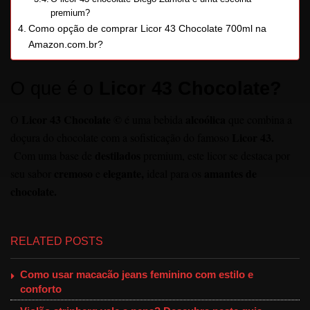
premium?
Como opção de comprar Licor 43 Chocolate 700ml na
Amazon.com.br?
O que é o
Licor 43 Chocolate?
Licor 43 Chocolate
©
alcoólica
O
é uma bebida
que combina a
Licor 43.
doçura do chocolate com a sofisticação do famoso
destilados
Com uma base de
premium, este licor se destaca por
cremoso
elegante,
amantes de
seu sabor
e
ideal para os
chocolate.
RELATED POSTS
Como usar macacão jeans feminino com estilo e
conforto