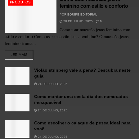
PRODUTOS
feminino com estilo e conforto
POR
EQUIPE EDITORIAL
28 DE JULHO, 2025
0
Como usar macacão jeans feminino com
estilo e conforto Como usar macacão jeans feminino? O macacão jeans
feminino é uma...
LER MAIS
Violão strinberg vale a pena? Descubra neste
guia
24 DE JULHO, 2025
Como montar uma cesta dia dos namorados
inesquecível
24 DE JULHO, 2025
Como escolher o caiaque de pesca ideal para
você
24 DE JULHO, 2025