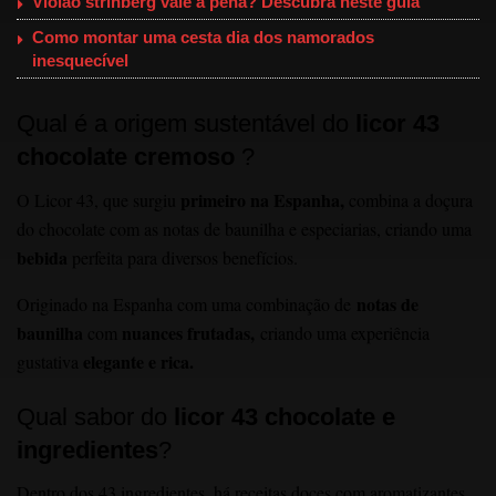
Violão strinberg vale a pena? Descubra neste guia
Como montar uma cesta dia dos namorados
inesquecível
Qual é a origem sustentável do
licor 43
chocolate cremoso
?
primeiro na Espanha,
O Licor 43, que surgiu
combina a doçura
do chocolate com as notas de baunilha e especiarias, criando uma
bebida
perfeita para diversos benefícios.
notas de
Originado na Espanha com uma combinação de
baunilha
nuances frutadas,
com
criando uma experiência
elegante e rica.
gustativa
Qual sabor do
licor 43 chocolate e
ingredientes
?
Dentro dos 43 ingredientes, há receitas doces com aromatizantes