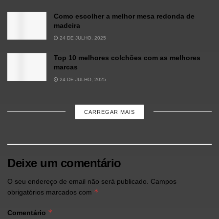
Como escolher a melhor mesa redonda de
madeira
24 DE JULHO, 2025
Top 10 melhores colchões com as melhores
marcas
24 DE JULHO, 2025
CARREGAR MAIS
Deixe um comentário
O seu endereço de email não será publicado.
Campos
*
obrigatórios marcados com
*
Comentário