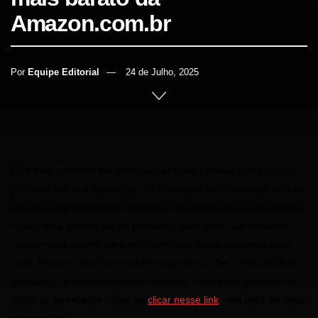
Amazon.com.br
Por
Equipe Editorial
24 de Julho, 2025
INÍCIO
BEBIDAS
Este blog pretende dar informações úteis e novas sobre cursos,
produtos online e tecnologia. As ideias que são ditas aqui vêm de
estudos e aprontamentos próprios, sem promessa de resultados.
Alguns links podem ser de parceiros, quer dizer que podemos
receber uma receita para nós sem gerar custo adicionais para
você. Para ajuda sobre produtos sugeridos, olhe o site oficial do
produtor que disponibilizamos no artigo. Você pode acessar site
oficial do fornecedor oficial ao
clicar nesse link
para você ter mais