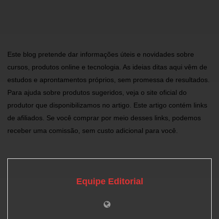
Este blog pretende dar informações úteis e novidades sobre
cursos, produtos online e tecnologia. As ideias ditas aqui vêm de
estudos e aprontamentos próprios, sem promessa de resultados.
Para ajuda sobre produtos sugeridos, veja o site oficial do
produtor que disponibilizamos no artigo. Este artigo contém links
de afiliados. Se você comprar por meio desses links, podemos
receber uma comissão, sem custo adicional para você.
Equipe Editorial