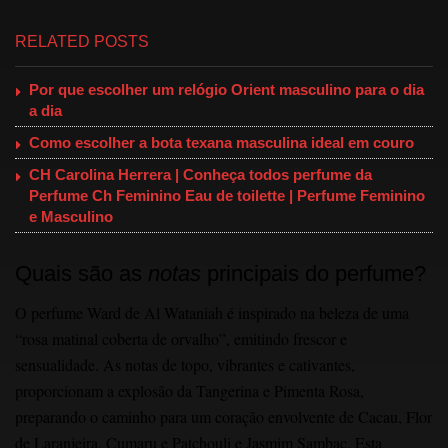
RELATED POSTS
Por que escolher um relógio Orient masculino para o dia
a dia
Como escolher a bota texana masculina ideal em couro
CH Carolina Herrera | Conheça todos perfume da
Perfume Ch Feminino Eau de toilette | Perfume Feminino
e Masculino
Quais são as
notas
principais do perfume?
O perfume Ward de Al Wataniah é inspirado na beleza de uma
“rosa matinal coberta de orvalho”, emitindo frescor e
sensualidade. As notas de topo, vibrantes e cativantes,
proporcionam a explosão da Tangerina e Pimenta Rosa,
preparando o caminho para um coração envolvente de Cacau, Flor
de Laranjeira, Cumaru e Patchouli e Jasmim Sambac. Esta