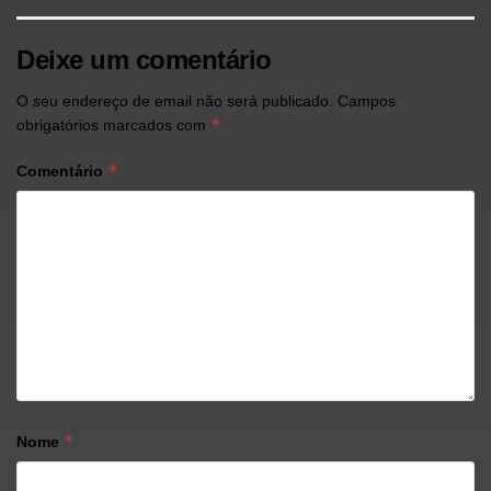
Deixe um comentário
O seu endereço de email não será publicado.
Campos
*
obrigatórios marcados com
*
Comentário
*
Nome