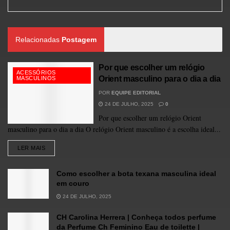
Relacionadas
Postagem
Por que escolher um relógio
ACESSÓRIOS
Orient masculino para o dia a dia
MASCULINOS
POR
EQUIPE EDITORIAL
24 DE JULHO, 2025
0
Por que escolher um relógio Orient
masculino para o dia a dia O relógio Orient masculino é a escolha ideal...
LER MAIS
Como escolher a bota texana masculina ideal
em couro
24 DE JULHO, 2025
CH Carolina Herrera | Conheça todos perfume
da Perfume Ch Feminino Eau de toilette |