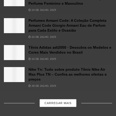
Perfume Feminino e Masculino
24 DE JULHO, 2025
Perfumes Armani Code: A Coleção Completa
Armani Code Giorgio Armani Eau de Parfum
para Cada Estilo e Ocasião
24 DE JULHO, 2025
Tênis Adidas adi2000 · Descubra os Modelos e
Cores Mais Vendidos no Brasil
24 DE JULHO, 2025
Nike Tn: Tudo sobre produto Tênis Nike Air
Max Plus TN – Confira as melhores ofertas e
preços
28 DE JULHO, 2025
CARREGAR MAIS