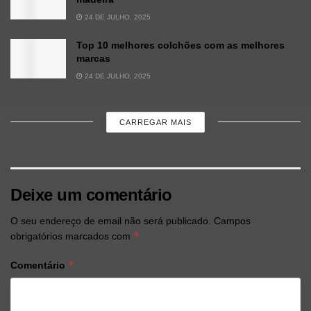
24 DE JULHO, 2025
Top 10 melhores colchões com as melhores
marcas
24 DE JULHO, 2025
CARREGAR MAIS
Deixe um comentário
O seu endereço de email não será publicado.
Campos
*
obrigatórios marcados com
*
Comentário