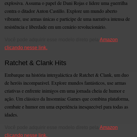
explosiva. Assuma o papel de Dani Rojas e lidere uma guerrilha
contra o ditador Anton Castillo. Explore um mundo aberto
vibrante, use armas únicas e participe de uma narrativa intensa de
resistência e liberdade em um cenário revolucionário.
Você pode adquirir esse modelo direto pela
Amazon
clicando nesse link.
Ratchet & Clank Hits
Embarque na história intergaláctica de Ratchet & Clank, um duo
de heróis incomparável. Explore mundos fantásticos, use armas
criativas e enfrente inimigos em uma jornada cheia de humor e
ação. Um clássico da Insomniac Games que combina plataforma,
combate e humor em uma experiência inesquecível para todas as
idades.
Você pode adquirir esse modelo direto pela
Amazon
clicando nesse link.