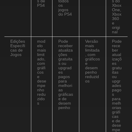
s de
todos
s do
PS4
os
Xbox
jogos
One,
do PS4
Xbox
360
e
origi
nal
Edições
mod
Pode
Versão
Pode
Específi
elo
receber
mais
rece
cas de
mais
atualiza
limitada
ber
Jogos
limit
ções
, com
atual
ado,
gratuita
gráficos
izaçõ
com
s ou
e
es
gráfi
upgrad
desem
gratu
cos
es
penho
itas
e
pagos
reduzid
ou
dese
para
os
upgr
mpe
melhori
ades
nho
as
pago
redu
gráficas
s
zido
e de
para
s
desem
melh
penho
orias
gráfi
cas
e de
dese
mpe