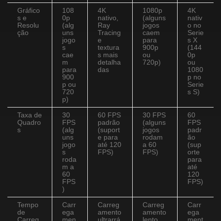
Gráfico
108
4K
1080p
4K
s e
0p
nativo,
(alguns
nativ
Resolu
(alg
Ray
jogos
o no
ção
uns
Tracing
caem
Serie
jogo
e
para
s X
s
textura
900p
(144
cae
s mais
ou
0p
m
detalha
720p)
ou
para
das
1080
900
p no
p ou
Serie
720
s S)
p)
Taxa de
30
60 FPS
30 FPS
60
Quadro
FPS
padrão
(alguns
FPS
s
(alg
(suport
jogos
padr
uns
e para
rodam
ão
jogo
até 120
a 60
(sup
s
FPS)
FPS)
orte
roda
para
m a
até
60
120
FPS
FPS)
)
Tempo
Carr
Carreg
Carreg
Carr
de
ega
amento
amento
ega
Carreg
men
ultrarrá
lento
ment