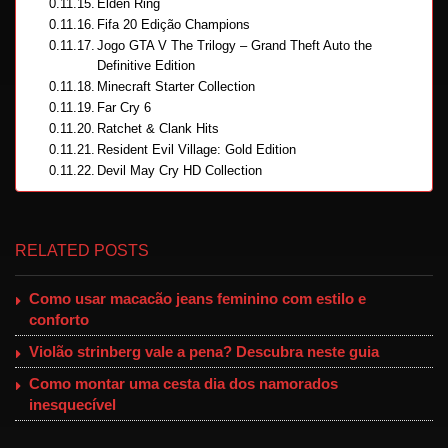
Elden Ring
Fifa 20 Edição Champions
Jogo GTA V The Trilogy – Grand Theft Auto the
Definitive Edition
Minecraft Starter Collection
Far Cry 6
Ratchet & Clank Hits
Resident Evil Village: Gold Edition
Devil May Cry HD Collection
RELATED POSTS
Como usar macacão jeans feminino com estilo e
conforto
Violão strinberg vale a pena? Descubra neste guia
Como montar uma cesta dia dos namorados
inesquecível