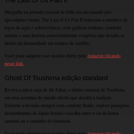
The Last Of Us Part II
Mergulhe na jornada visceral de Ellie em um mundo pós-
apocalíptico brutal. The Last of Us Part II reinventa a narrativa de
jogos de ação e sobrevivência, com gráficos realistas, combate
intenso e uma história emocionalmente complexa que desafia os
limites da humanidade em tempos de conflito.
Você pode adquirir esse modelo direto pela
Amazon clicando
nesse link.
Ghost Of Tsushima edição standard
Reviva a épica saga de Jin Sakai, o último samurai de Tsushima,
em uma aventura de mundo aberto que desafia a tradição.
Enfrente a invasão mongol com combate fluido, explore paisagens
deslumbrantes do Japão feudal e escolha entre a via da honra
samurai ou o caminho do fantasma.
Você pode adquirir esse modelo direto pela
Amazon clicando