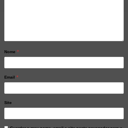
*
Nome
*
Email
Site
Guardar o meu nome, email e site neste navegador para a