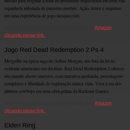
missão para resgatar a filha do presidente sequestrada em uma vila
espanhola infestada de parasitas mortais. Ação, terror e suspense
em uma experiência de jogo inesquecível.
Você pode adquirir esse modelo direto pela
Amazon
clicando nesse link.
Jogo Red Dead Redemption 2 Ps 4
Mergulhe na épica saga de Arthur Morgan, um fora da lei no
ocidente americano em declínio. Red Dead Redemption 2 oferece
um mundo aberto imersivo, com narrativa profunda, personagens
complexos e liberdade de exploração nunca vista. Viva a era dos
últimos cowboys em uma obra-prima da Rockstar Games.
Você pode adquirir esse modelo direto pela
Amazon
clicando nesse link.
Elden Ring