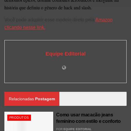
história que definiu o gênero de hack and slash.
Você pode adquirir esse modelo direto pela
Amazon
clicando nesse link.
Equipe Editorial
Relacionadas
Postagem
Como usar macacão jeans
PRODUTOS
feminino com estilo e conforto
POR
EQUIPE EDITORIAL