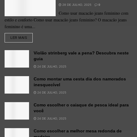
28 DE JULHO, 2025
0
Como usar macacão jeans feminino com
estilo e conforto Como usar macacão jeans feminino? O macacão jeans
feminino é uma...
LER MAIS
Violão strinberg vale a pena? Descubra neste
guia
24 DE JULHO, 2025
Como montar uma cesta dia dos namorados
inesquecível
24 DE JULHO, 2025
Como escolher o caiaque de pesca ideal para
você
24 DE JULHO, 2025
Como escolher a melhor mesa redonda de
madeira