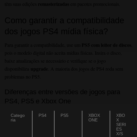
remasterizadas
têm suas edições
em pacotes promocionais.
Como garantir a compatibilidade
dos jogos PS4 mídia física?
PS5 com leitor de discos
Para garantir a compatibilidade, use um
,
pois o modelo digital não aceita mídias físicas. Insira o disco,
baixe atualizações se necessário e verifique se o jogo
upgrade
disponibiliza
. A maioria dos jogos de PS4 roda sem
problemas no PS5.
Diferenças entre versões de jogos para
PS4, PS5 e Xbox One
Catego
PS4
PS5
XBOX
XBO
ria
ONE
X
SERI
ES
X/S