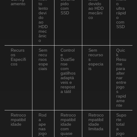
amento
to
pido
devido
o
lento
com
ao HDD
ultra
devi
SSD
mecâni
rápid
do
co
o
ao
com
HDD
SSD
mec
ânic
o
Recurs
Sem
Control
Sem
Quic
os
recu
e
recurso
k
Específi
rsos
DualSe
s
Resu
cos
espe
nse
especia
me
ciais
com
is
para
gatilhos
alter
adaptá
nar
veis e
entre
respost
jogo
a tátil
s
rapid
ame
nte
Retroco
Rod
Retroco
Retroco
Supo
mpatibil
a
mpatibil
mpatibil
rte
idade
ape
idade
idade
total
nas
com
limitada
a
jogo
quase
jogo