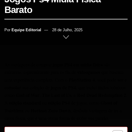
Barato​
Por
Equipe Editorial
28 de Julho, 2025
INÍCIO
CASA
jogos PS4 em mídia física
As vantagens de comprar
são
videogames
inúmeras, especialmente para os fãs de
que buscam
PlayStation 4
ver
uma experiência completa. Com o
, você pode
e
consolar
jogos de PS4
sua coleção de
, que inclui títulos icônicos
God of War
The Last of Us
Red Dead Redemption 2
como
,
, e
.
edição standard
edição PS4
Ghost of
A
ou
de jogos, como
Tsushima
Horizon Zero Dawn
ou
, desfrute vantagem de ter a
caixa física, que é uma ótima forma de exibir sua paixão.