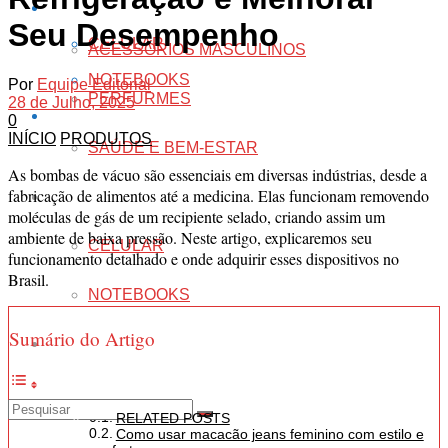
CUIDADOS PESSOAIS
TECNOLOGIA
Seu Desempenho
CELULAR
ACESSÓRIOS MASCULINOS
NOTEBOOKS
Por
Equipe Editorial
PERFURMES
28 de Julho, 2025
ESCRITÓRIO
0
INÍCIO
PRODUTOS
SAÚDE E BEM-ESTAR
As bombas de vácuo são essenciais em diversas indústrias, desde a
fabricação de alimentos até a medicina. Elas funcionam removendo
TECNOLOGIA
moléculas de gás de um recipiente selado, criando assim um
ambiente de baixa pressão. Neste artigo, explicaremos seu
CELULAR
funcionamento detalhado e onde adquirir esses dispositivos no
Brasil.
NOTEBOOKS
Sumário do Artigo
ESCRITÓRIO
RELATED POSTS
Como usar macacão jeans feminino com estilo e