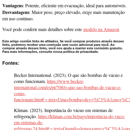
Vantagens
: Potente, eficiente em evacuação, ideal para automóveis.
Desvantagens
: Maior peso, preço elevado, exige mais manutenção
em uso contínuo.
Você pode conferir mais detalhes sobre este
modelo na Amazon
Este artigo contém links de afiliados. Se você comprar produtos através desses
links, podemos receber uma comissão sem custo adicional para você. Ao
comprar através desses links, você nos ajuda a manter este conteúdo gratuito.
Para mais informações, consulte nossa política de privacidade.
Fontes:
Becker International. (2023). O que são bombas de vácuo e
como funcionam.
https://www.becker-
international.com/es/pt/708/o-que-sao-bombas-de-vacuo-e-
como-
funcionam.htm#:~:text=Uma+bomba+de+v%C3%A1cuo+%C3%
Kliman. (2023). Importância do vácuo em sistemas de
refrigeração.
https://kliman.com.br/page/importncia-do-vuco-
em-sistemas-de-
refrigerao,24.html#:~:text=Quando+lemos+um+v%C3%A1cu