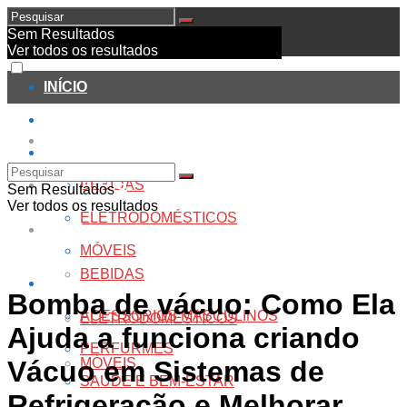
Sem Resultados
Ver todos os resultados
INÍCIO
PRODUTOS
INÍCIO
CASA
PRODUTOS
BEBIDAS
Sem Resultados
Ver todos os resultados
ELETRODOMÉSTICOS
CASA
MÓVEIS
BEBIDAS
CUIDADOS PESSOAIS
Bomba de vácuo: Como Ela
ACESSÓRIOS MASCULINOS
ELETRODOMÉSTICOS
Ajuda a funciona criando
PERFURMES
MÓVEIS
Vácuo em Sistemas de
SAÚDE E BEM-ESTAR
Refrigeração e Melhorar