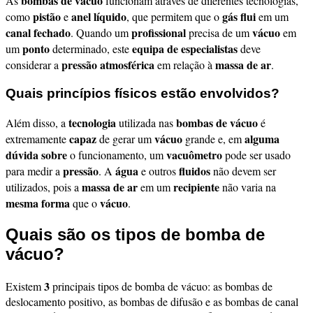
bombas de vácuo
As
funcionam através de diferentes tecnologias,
pistão
anel líquido
gás flui
como
e
, que permitem que o
em um
canal fechado
profissional
vácuo
. Quando um
precisa de um
em
ponto
equipa de especialistas
um
determinado, este
deve
pressão atmosférica
massa de ar
considerar a
em relação à
.
Quais princípios físicos estão envolvidos?
tecnologia
bombas de vácuo
Além disso, a
utilizada nas
é
capaz
vácuo
alguma
extremamente
de gerar um
grande e, em
dúvida sobre
vacuômetro
o funcionamento, um
pode ser usado
pressão
água
fluidos
para medir a
. A
e outros
não devem ser
massa de ar
recipiente
utilizados, pois a
em um
não varia na
mesma forma
vácuo
que o
.
Quais são os tipos de bomba de
vácuo?
3
Existem
principais tipos de bomba de vácuo: as bombas de
deslocamento positivo, as bombas de difusão e as bombas de canal