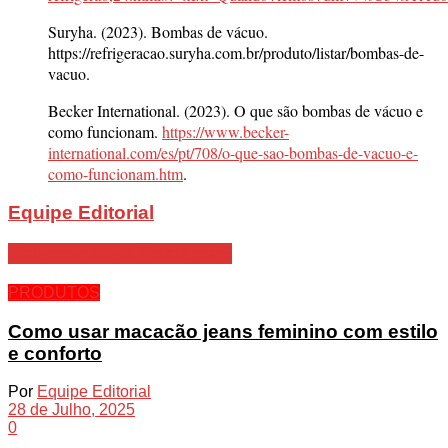
Suryha. (2023). Bombas de vácuo.
https://refrigeracao.suryha.com.br/produto/listar/bombas-de-
vacuo.
Becker International. (2023). O que são bombas de vácuo e
como funcionam.
https://www.becker-
international.com/es/pt/708/o-que-sao-bombas-de-vacuo-e-
como-funcionam.htm
.
Equipe Editorial
Relacionadas
Postagem
PRODUTOS
Como usar macacão jeans feminino com estilo
e conforto
Por
Equipe Editorial
28 de Julho, 2025
0