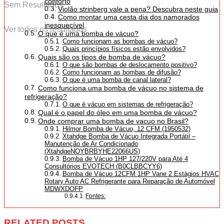
conforto
Sem Resultados
Violão strinberg vale a pena? Descubra neste guia
Como montar uma cesta dia dos namorados
inesquecível
Ver todos os resultados
O que é uma bomba de vácuo?
Como funcionam as bombas de vácuo?
Quais princípios físicos estão envolvidos?
Quais são os tipos de bomba de vácuo?
O que são bombas de deslocamento positivo?
Como funcionam as bombas de difusão?
O que é uma bomba de canal lateral?
Como funciona uma bomba de vácuo no sistema de
refrigeração?
O que é vácuo em sistemas de refrigeração?
Qual é o papel do óleo em uma bomba de vácuo?
Onde comprar uma bomba de vacuo no Brasil?
Hilmor Bomba de Vácuo, 12 CFM (1950532)
Xtahdge Bomba de Vácuo Integrada Portátil –
Manutenção de Ar Condicionado
(XtahdgeNOYBRBYHE22066US)
Bomba de Vácuo 1HP 127/220V para Até 4
Consultórios EVOTECH (B0CLBBCYY6)
Bomba de Vácuo 12CFM 1HP Vane 2 Estágios HVAC
Rotary Auto AC Refrigerante para Reparação de Automóvel
MDWXDOFP
Fontes:
RELATED POSTS